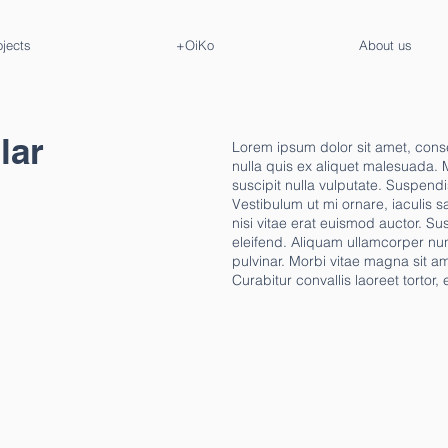
ojects
+OiKo
About us
lar
Lorem ipsum dolor sit amet, conse
nulla quis ex aliquet malesuada. 
suscipit nulla vulputate. Suspendis
Vestibulum ut mi ornare, iaculis sa
nisi vitae erat euismod auctor. Su
eleifend. Aliquam ullamcorper nu
pulvinar. Morbi vitae magna sit 
Curabitur convallis laoreet tortor