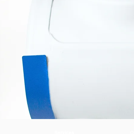
Services
O