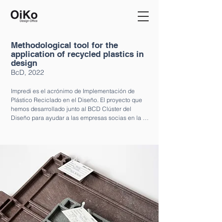
Methodological tool for the
application of recycled plastics in
design
BcD, 2022
Impredi es el acrónimo de Implementación de 
Plástico Reciclado en el Diseño. El proyecto que 
hemos desarrollado junto al BCD Clúster del 
Diseño para ayudar a las empresas socias en la 
transición hacia una economía circular de los 
plásticos. Los resultados de la investigación han 
quedado plasmados en una herramienta digital 
que guía paso a paso a los diferentes 
departamentos de las compañías y según sus 
necesidades o características singulares del 
proyecto en el establecimiento de una cadena de 
suministro circular de plásticos, en el diseño 
según las características técnicas y estéticas de 
los materiales y la integración de las restricciones 
de los productos.