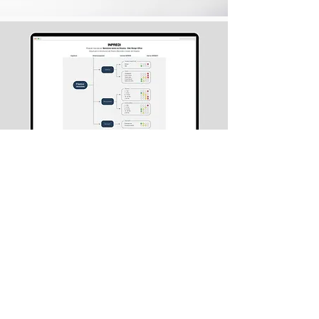
Services
Environmental evaluation
Circular materials
Product design
AWW by OiKo