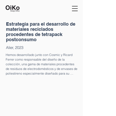
Estrategia para el desarrollo de
materiales reciclados
procedentes de tetrapack
postconsumo
Alier, 2023
Hemos desarrollado junto con Cosmic y Ricard 
Ferrer como responsable del diseño de la 
colección, una gama de materiales procedentes 
de residuos de electrodomésticos y de envases de 
poliestireno especialmente diseñado para su 
aplicación en productos de baño.  

Una tipología de producto tan delicada como el 
complemento de baño para una marca de gama 
alta como Cosmic, ha requerido de un trabajo de 
desarrollo de material que va desde el diseño de 
las texturas y la percepción superficial y sensorial 
de la materia hasta la vertiente puramente técnica 
de composición del material, adecuación de los 