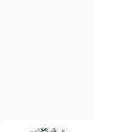
procesos industriales y disponibilidad del residuo 
para garantizar un suministro continuo y 
dimensionado a los requerimientos de la marca.  

Una vez diseñado el material y establecidas las 
cadenas de suministro y producción, se ha 
acompañado en el diseño del producto mediante 
la resolución de los condicionantes técnicos de 
fabricación.