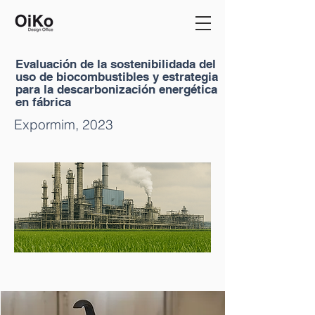
Evaluación de la sostenibilidada del
uso de biocombustibles y estrategia
para la descarbonización energética
en fábrica
Expormim, 2023
Dentro del ejercicio de máxima sostenibilidad en el 
diseño y desarrollo de la lámpara Hook se ha 
tomado la decisión de acompañar el producto junto 
a un informe detallado donde se muestre con total 
transparencia los aspectos más relevantes en la 
fabricación, selección de materiales e impactos 
ambientales.  Junto a la información cualitativa de 
los aspectos de sostenibilidad que rodean el 
producto, se ha realizado un ACV para cuantificar 
los impactos ambientales según la metodología de 
las Declaraciones Ambientales de Producto.