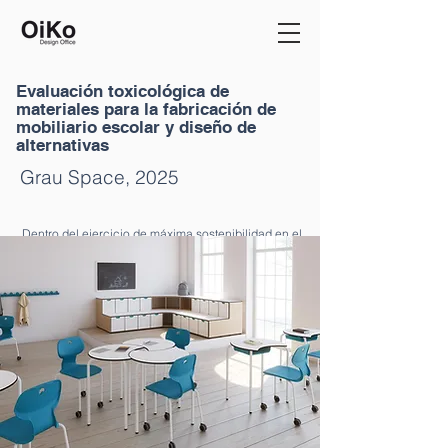
Evaluación toxicológica de
materiales para la fabricación de
mobiliario escolar y diseño de
alternativas
Grau Space, 2025
Dentro del ejercicio de máxima sostenibilidad en el 
diseño y desarrollo de la lámpara Hook se ha 
tomado la decisión de acompañar el producto junto 
a un informe detallado donde se muestre con total 
transparencia los aspectos más relevantes en la 
fabricación, selección de materiales e impactos 
ambientales.  Junto a la información cualitativa de 
los aspectos de sostenibilidad que rodean el 
producto, se ha realizado un ACV para cuantificar 
los impactos ambientales según la metodología de 
las Declaraciones Ambientales de Producto.