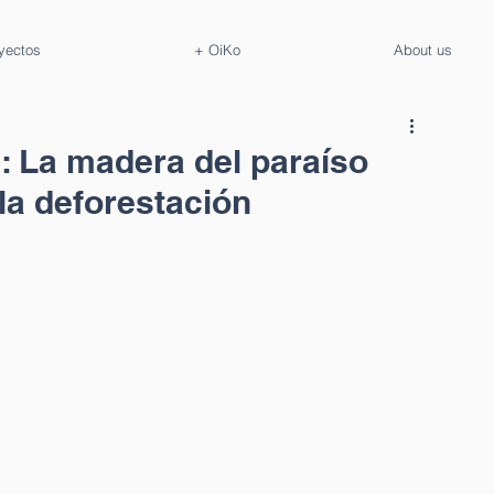
yectos
+ OiKo
About us
I: La madera del paraíso
 la deforestación