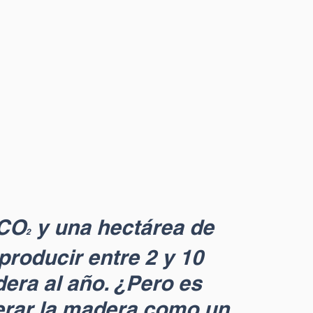
 CO
 y una hectárea de 
2
roducir entre 2 y 10 
ra al año. ¿Pero es 
erar la madera como un 