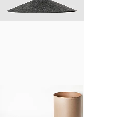
reciclado moldeado.

Material: fieltro rPET, cáñamo, corcho reciclado, 
corcho expandido, espuma PUR