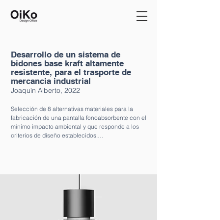
Desarrollo de un sistema de
bidones base kraft altamente
resistente, para el trasporte de
mercancia industrial
Joaquín Alberto
, 2022
Selección de 8 alternativas materiales para la 
fabricación de una pantalla fonoabsorbente con el 
mínimo impacto ambiental y que responde a los 
criterios de diseño establecidos.

Los resultados se agrupan en una Material Box con 
las muestras físicas, tablas técnicas descriptivas de 
propiedades, de impacto ambiental y de los 
métodos de fabricación asociados.

Finalmente se han desarrollado y prototipado las 3 
opciones más eficaces: fieltro rPET de dureza 
media, cáñamo termoconformable y corcho 