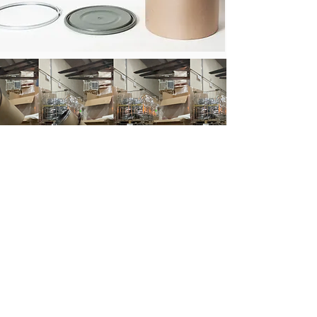
Servicios
Evaluación ambiental
Materiales circulares
Diseño de producto
AWW by OiKo